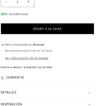
Reducir
Aumentar
cantidad
cantidad
para
para
En existencias
Boracay
Boracay
Large
Large
Madreperla
Madreperla
Añadir a la cesta
Retiro disponible en
Almacén
Normalmente está listo en 24 horas
Ver información de la tienda
HECHO A MANO Y DISEÑADO EN ESPAÑA
COMPARTIR
DETALLES
INSPIRACIÓN