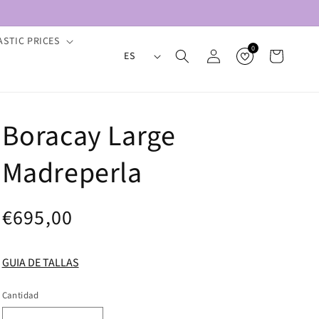
ASTIC PRICES
I
Iniciar
0
Carrito
ES
sesión
d
i
o
Boracay Large
m
a
Madreperla
Precio
€695,00
habitual
GUIA DE TALLAS
Cantidad