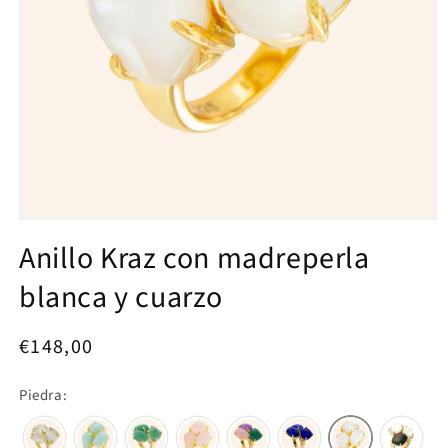
Abrir
elemento
Anillo Kraz con madreperla
multimedia
1
blanca y cuarzo
en
una
ventana
modal
Precio
€148,00
habitual
Piedra: