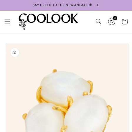
Ir
SAY HELLO TO THE NEW ANIMAL 🐙
directamente
al contenido
0
Carrito
Ir
directamente
a la
información
del producto